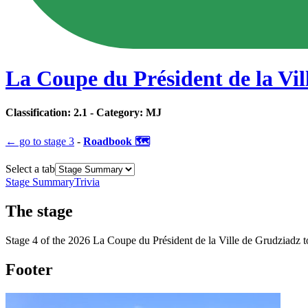
La Coupe du Président de la Vi
Classification:
2.1
- Category:
MJ
← go to
stage 3
-
Roadbook 🗺️
Select a tab
Stage Summary
Trivia
The
stage
Stage
4
of the
2026
La Coupe du Président de la Ville de Grudziadz
t
Footer