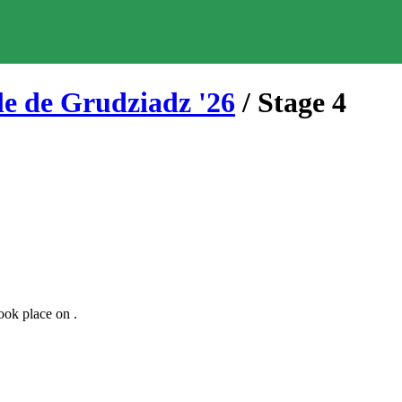
lle de Grudziadz
'
26
/ Stage
4
ook place
on
.